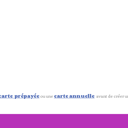
carte prépayée
ou une
carte annuelle
avant de créer u