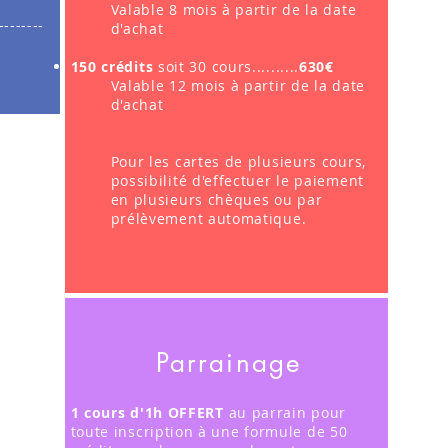
Valable 8 mois à partir de la date
--------
d'achat
150 crédits
soit 30 cours..........
630€
Valable 12 mois à partir de la date
d'achat
Pour les cartes de plusieurs cours,
possibilité d'effectuer le paiement
en plusieurs chèques ou par
prélèvement automatique.
Parrainage
1 cours d'1h OFFERT
au parrain pour
toute inscription à une formule de 50