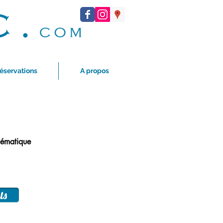
éservations
A propos
hématique
ts