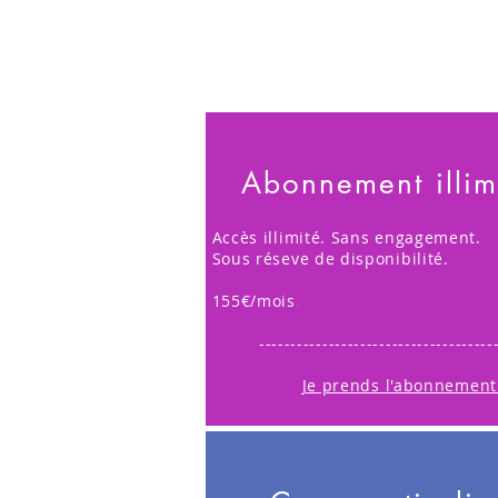
Abonnement illim
Accès illimité. Sans engagement.
Sous réseve de disponibilité.
155€/mois
.
-------------------------------------
Je prends l'abonnement