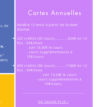
Cartes Annuelles
Valable 12 mois à partir de la date
eu de
d'achat.
225 crédits (45 cours)............828€
en 12
fois : 69€/mois
ce
,
- soit 18,40€ le cours
- cours supplémentaires à
ai"
12€/cours.
able,
450 crédits (90 cours)..........1188€ en 12
fois : 99€/mois
- soit 13,20€ le cours
-
cours
supplémentaires à
10€/cours.
----------------------------------------------
s.
EN SAVOIR PLUS !