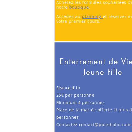
Achetez les formules souhaitées d
notre
boutique
.
Accédez au
planning
et réservez e
votre premier cours.
Enterrement de Vi
Jeune fille
Séance d'1h
25€ par personne
Minimum 4 personnes
Place de la mariée offerte si plus 
personnes
Contactez
contact@pole-holic.com