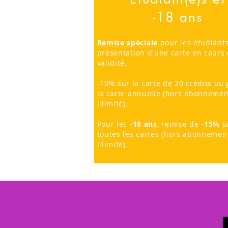
-18 ans
Remise spéciale
pour les étudiant
présentation d'une carte en cours
validité.
-10% sur la carte de 20 crédits ou 
la carte annuelle (hors abonnemen
illimité).
Pour les
-18 ans
, remise de
-15%
s
toutes les cartes (hors abonnemen
illimité).
Mentions Légales