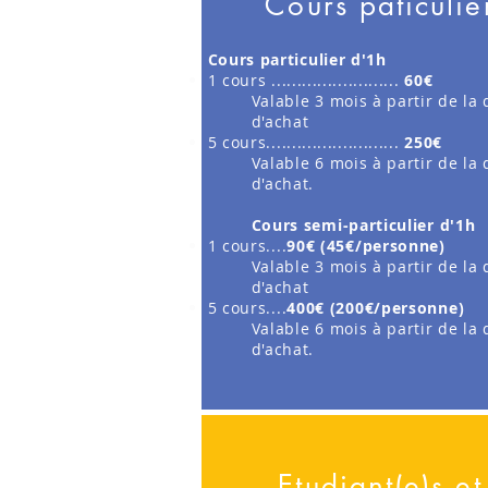
Cours paticulie
Cours particulier d'1h
1 cours .........................
60€
Valable 3 mois à partir de la 
d'achat
5 cours..........................
250€
Valable 6 mois à partir de la 
d'achat.
Cours semi-particulier d'1h
1 cours....
90€ (45€/personne)
Valable 3 mois à partir de la 
d'achat
5 cours....
400€ (200€/personne)
Valable 6 mois à partir de la 
d'achat.
Etudiant(e)s et