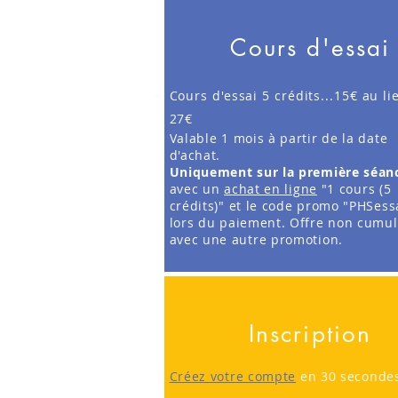
Cours d'essai
Cours d'essai 5 crédits...15€
au li
27€
Valable 1 mois à partir de la date
d'achat.
Uniquement sur la première séan
avec un
achat en ligne
"1 cours (5
crédits)" et le code promo "PHSess
lors du paiement. Offre non cumul
avec une autre promotion.
Inscription
Créez votre compte
en 30 seconde